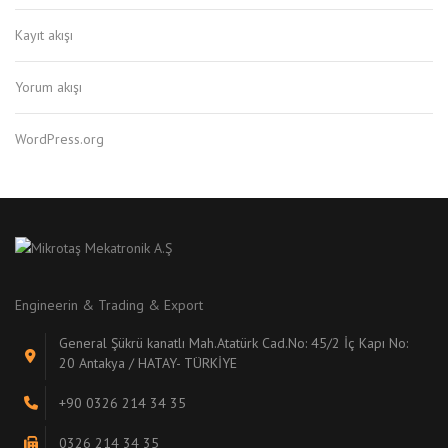
Kayıt akışı
Yorum akışı
WordPress.org
Engineerin & Trading & Export
General Şükrü kanatlı Mah.Atatürk Cad.No: 45/2 İç Kapı No:
20 Antakya / HATAY- TÜRKİYE
+90 0326 214 34 35
0326 214 34 35