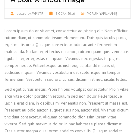
posted by:
WPNTR
6 OCAK 2016
YORUM YAPILMAMIŞ
Lorem ipsum dolor sit amet, consectetur adipiscing elit. Nam efficitur
rutrum diam, ut commodo ipsum elementum.
. Duis quis iaculis purus,
eget mattis urna. Quisque consectetur odio ac ante fermentum
malesuada. Nullam eget lectus euismod, rutrum quam quis, venenatis
ligula. Integer egestas elit ipsum. Vivamus nec egestas turpis, et
semper neque. Pellentesque ac nisl feugiat, blandit mauris ut,
sollicitudin quam. Vivamus vestibulum est scelerisque mi tempus
fermentum. Vestibulum sed orci cursus, dictum nisl nec, iaculis tellus.
Sed eget cursus metus. Proin finibus volutpat consectetur. Proin vitae
arcu vitae dolor porttitor vestibulum sed non dolor. Pellentesque
lacinia erat diam, in dapibus mi venenatis non. Praesent ut massa est.
Praesent eu odio auctor, aliquet risus non, auctor nisl. Vivamus dictum
tincidunt consectetur. Aliquam commodo dignissim lorem vitae
viverra. Sed quis maximus dolor. In hac habitasse platea dictumst.
Cras auctor magna quis lorem sodales convallis. Quisque sodales